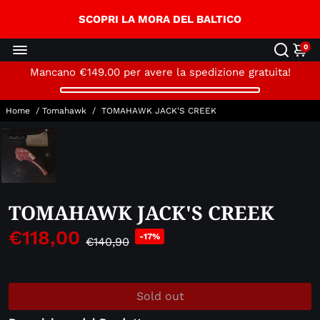
↵
↵
↵
Skip to content
Skip to menu
Open Accessibility Widget
SCOPRI LA MORA DEL BALTICO
0
Mancano
€149.00
per avere la spedizione gratuita!
Home
/
Tomahawk
/
TOMAHAWK JACK'S CREEK
TOMAHAWK JACK'S CREEK
€118,00
-17%
€140,90
Sold out