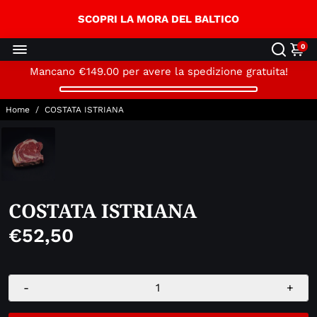
↵
↵
↵
Skip to content
Skip to menu
Open Accessibility Widget
SCOPRI LA MORA DEL BALTICO
0
Mancano
€149.00
per avere la spedizione gratuita!
Home
/
COSTATA ISTRIANA
COSTATA ISTRIANA
€52,50
-
+