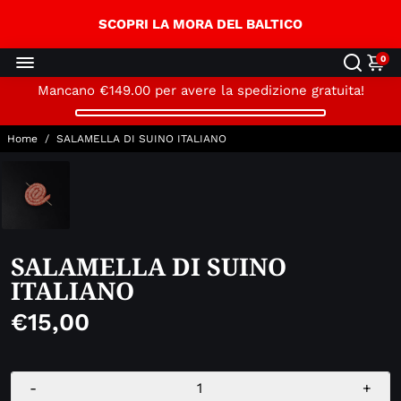
↵
↵
↵
Skip to content
Skip to menu
Open Accessibility Widget
SCOPRI LA MORA DEL BALTICO
0
Mancano
€149.00
per avere la spedizione gratuita!
Home
/
SALAMELLA DI SUINO ITALIANO
SALAMELLA DI SUINO
ITALIANO
€15,00
-
+