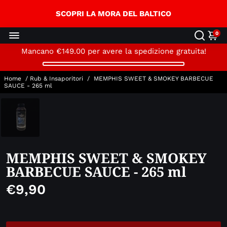
↵
↵
↵
Skip to content
Skip to menu
Open Accessibility Widget
SCOPRI LA MORA DEL BALTICO
0
Mancano
€149.00
per avere la spedizione gratuita!
Home
/
Rub & Insaporitori
/
MEMPHIS SWEET & SMOKEY BARBECUE
SAUCE - 265 ml
MEMPHIS SWEET & SMOKEY
BARBECUE SAUCE - 265 ml
€9,90