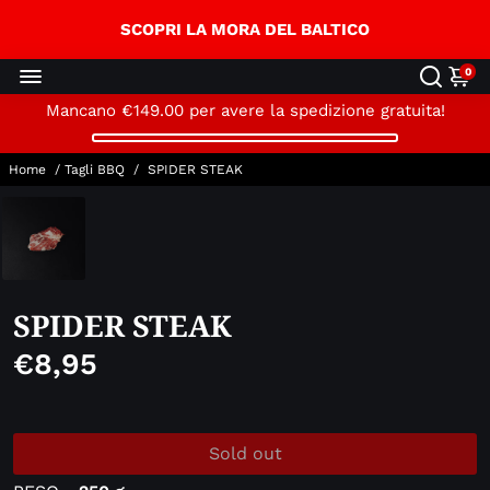
↵
↵
↵
Skip to content
Skip to menu
Open Accessibility Widget
SCOPRI LA MORA DEL BALTICO
0
Mancano
€149.00
per avere la spedizione gratuita!
Home
/
Tagli BBQ
/
SPIDER STEAK
SPIDER STEAK
€8,95
Sold out