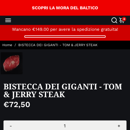
↵
↵
↵
Skip to content
Skip to menu
Open Accessibility Widget
SCOPRI LA MORA DEL BALTICO
0
Mancano
€149.00
per avere la spedizione gratuita!
Home
/
BISTECCA DEI GIGANTI - TOM & JERRY STEAK
BISTECCA DEI GIGANTI - TOM
& JERRY STEAK
€72,50
-
+